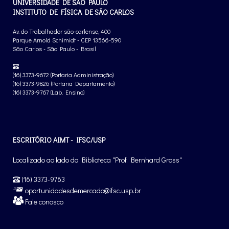
UNIVERSIDADE DE SÃO PAULO
INSTITUTO DE FÍSICA DE SÃO CARLOS
Av. do Trabalhador são-carlense, 400
Parque Arnold Schimidt - CEP 13566-590
São Carlos - São Paulo - Brasil
(16) 3373-9672 (Portaria Administração)
(16) 3373-9826 (Portaria Departamento)
(16) 3373-9767 (Lab. Ensino)
ESCRITÓRIO AIMT - IFSC/USP
Localizado ao lado da Biblioteca "Prof. Bernhard Gross"
(16) 3373-9763
oportunidadesdemercado@ifsc.usp.br
Fale conosco