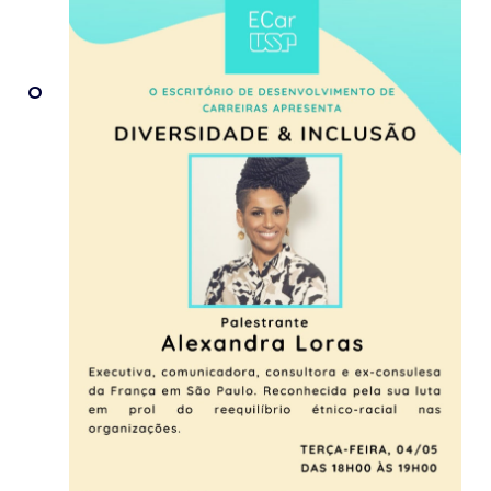
X
X
O