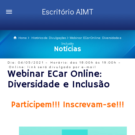
Escritório AIMT
Home
Histórico de Divulgações
Webinar ECar Online: Diversidade e
Inclusão
Notícias
Dia: 04/05/2021 – Horário: das 18:00h às 19:00h –
Online: link será divulgado por e-mail
Webinar ECar Online:
Diversidade e Inclusão
Participem!!! Inscrevam-se!!!