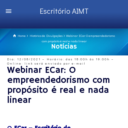
Escritório AIMT
Home
Histórico de Divulgações
Webinar ECar: O empreendedorismo
com propósito é real e nada linear
Notícias
Dia: 12/08/2021 – Horário: das 18:00h às 19:00h –
Online: link será enviado por e-mail
Webinar ECar: O
empreendedorismo com
propósito é real e nada
linear
x