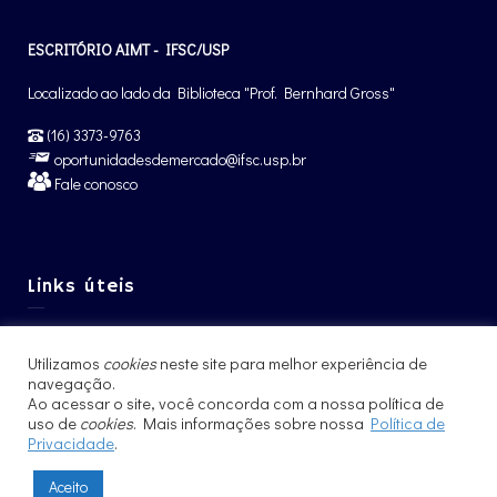
ESCRITÓRIO AIMT - IFSC/USP
Localizado ao lado da Biblioteca "Prof. Bernhard Gross"
(16) 3373-9763
oportunidadesdemercado@ifsc.usp.br
Fale conosco
Links úteis
Graduação IFSC
Utilizamos
cookies
neste site para melhor experiência de
Pós-Graduação IFSC
navegação.
Intercâmbio – CCNInt
Ao acessar o site, você concorda com a nossa política de
uso de
cookies
. Mais informações sobre nossa
Política de
Privacidade
.
Aceito