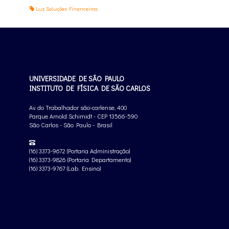
Luz Soluções Financeiras
UNIVERSIDADE DE SÃO PAULO
INSTITUTO DE FÍSICA DE SÃO CARLOS
Av. do Trabalhador são-carlense, 400
Parque Arnold Schimidt - CEP 13566-590
São Carlos - São Paulo - Brasil
(16) 3373-9672 (Portaria Administração)
(16) 3373-9826 (Portaria Departamento)
(16) 3373-9767 (Lab. Ensino)