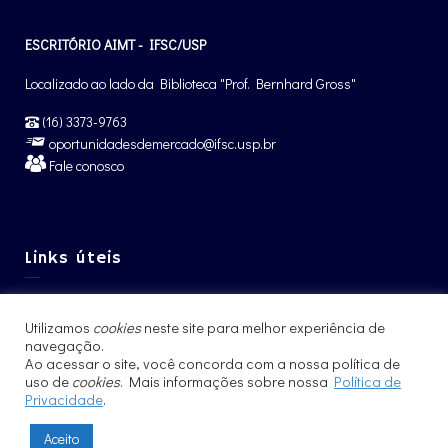
ESCRITÓRIO AIMT - IFSC/USP
Localizado ao lado da Biblioteca "Prof. Bernhard Gross"
(16) 3373-9763
oportunidadesdemercado@ifsc.usp.br
Fale conosco
Links úteis
Graduação IFSC
Utilizamos
cookies
neste site para melhor experiência de
Pós-Graduação IFSC
navegação.
Intercâmbio – CCNInt
Ao acessar o site, você concorda com a nossa política de
uso de
cookies
. Mais informações sobre nossa
Política de
Privacidade
.
Aceito