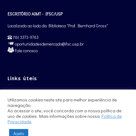
ESCRITÓRIO AIMT - IFSC/USP
Localizado ao lado da Biblioteca "Prof. Bernhard Gross"
(16) 3373-9763
oportunidadesdemercado@ifsc.usp.br
Fale conosco
Links úteis
Graduação IFSC
Utilizamos
cookies
neste site para melhor experiência de
Pós-Graduação IFSC
navegação.
Ao acessar o site, você concorda com a nossa política de
Intercâmbio – CCNInt
uso de
cookies
. Mais informações sobre nossa
Política de
Privacidade
.
Aceito