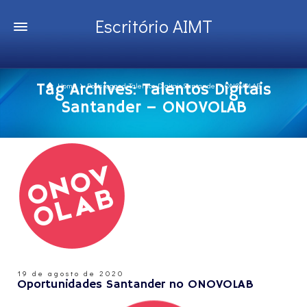
Escritório AIMT
Tag Archives: Talentos Digitais
Home
Posts tagged: Talentos Digitais Santander – ONOVOLAB
Santander – ONOVOLAB
19 de agosto de 2020
Oportunidades Santander no ONOVOLAB