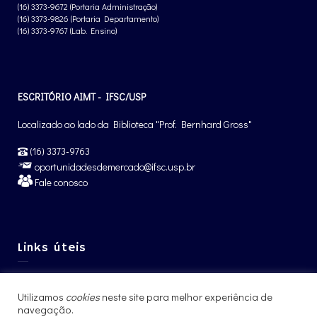
(16) 3373-9672 (Portaria Administração)
(16) 3373-9826 (Portaria Departamento)
(16) 3373-9767 (Lab. Ensino)
ESCRITÓRIO AIMT - IFSC/USP
Localizado ao lado da Biblioteca "Prof. Bernhard Gross"
(16) 3373-9763
oportunidadesdemercado@ifsc.usp.br
Fale conosco
Links úteis
Graduação IFSC
Utilizamos
cookies
neste site para melhor experiência de
Pós-Graduação IFSC
navegação.