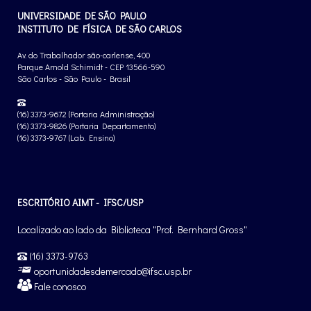
UNIVERSIDADE DE SÃO PAULO
INSTITUTO DE FÍSICA DE SÃO CARLOS
Av. do Trabalhador são-carlense, 400
Parque Arnold Schimidt - CEP 13566-590
São Carlos - São Paulo - Brasil
(16) 3373-9672 (Portaria Administração)
(16) 3373-9826 (Portaria Departamento)
(16) 3373-9767 (Lab. Ensino)
ESCRITÓRIO AIMT - IFSC/USP
Localizado ao lado da Biblioteca "Prof. Bernhard Gross"
(16) 3373-9763
oportunidadesdemercado@ifsc.usp.br
Fale conosco