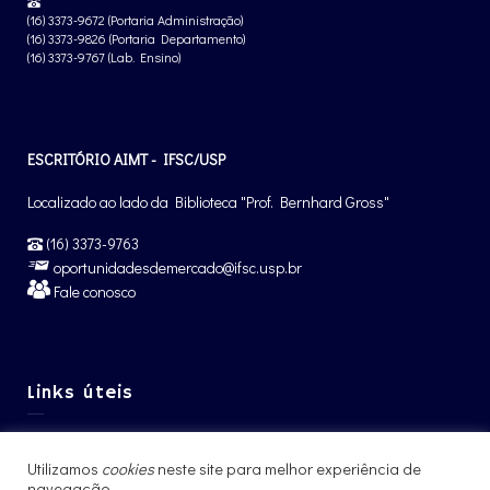
(16) 3373-9672 (Portaria Administração)
(16) 3373-9826 (Portaria Departamento)
(16) 3373-9767 (Lab. Ensino)
ESCRITÓRIO AIMT - IFSC/USP
Localizado ao lado da Biblioteca "Prof. Bernhard Gross"
(16) 3373-9763
oportunidadesdemercado@ifsc.usp.br
Fale conosco
Links úteis
Graduação IFSC
Utilizamos
cookies
neste site para melhor experiência de
Pós-Graduação IFSC
navegação.