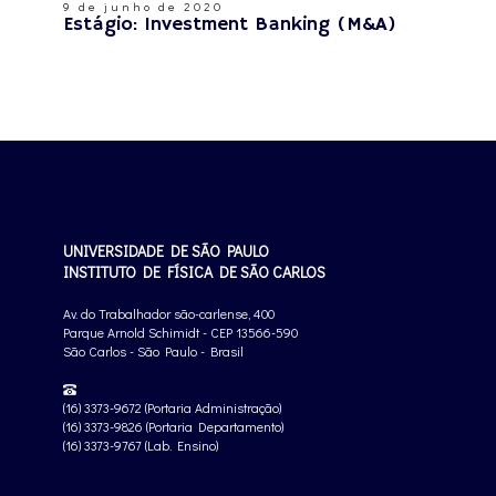
9 de junho de 2020
Estágio: Investment Banking (M&A)
UNIVERSIDADE DE SÃO PAULO
INSTITUTO DE FÍSICA DE SÃO CARLOS
Av. do Trabalhador são-carlense, 400
Parque Arnold Schimidt - CEP 13566-590
São Carlos - São Paulo - Brasil
(16) 3373-9672 (Portaria Administração)
(16) 3373-9826 (Portaria Departamento)
(16) 3373-9767 (Lab. Ensino)