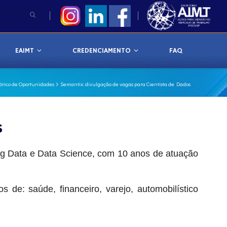
EAIMT
CREDENCIAMENTO
FAQ
tórico de Oportunidades
Semantix: divulgação de vagas para Cientista de Dados
s
l, Big Data e Data Science, com 10 anos de atuação
de: saúde, financeiro, varejo, automobilístico