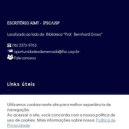
ESCRITÓRIO AIMT - IFSC/USP
Localizado ao lado da Biblioteca "Prof. Bernhard Gross"
(16) 3373-9763
oportunidadesdemercado@ifsc.usp.br
Fale conosco
Links úteis
Graduação IFSC
Utilizamos
cookies
neste site para melhor experiência de
Pós-Graduação IFSC
navegação.
Intercâmbio – CCNInt
Ao acessar o site, você concorda com a nossa política de
uso de
cookies
. Mais informações sobre nossa
Política de
Privacidade
.