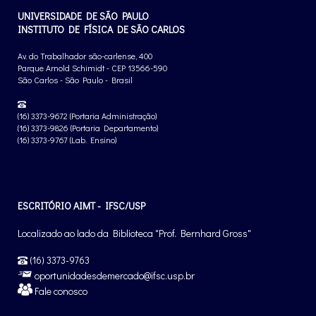
UNIVERSIDADE DE SÃO PAULO
INSTITUTO DE FÍSICA DE SÃO CARLOS
Av. do Trabalhador são-carlense, 400
Parque Arnold Schimidt - CEP 13566-590
São Carlos - São Paulo - Brasil
(16) 3373-9672 (Portaria Administração)
(16) 3373-9826 (Portaria Departamento)
(16) 3373-9767 (Lab. Ensino)
ESCRITÓRIO AIMT - IFSC/USP
Localizado ao lado da Biblioteca "Prof. Bernhard Gross"
(16) 3373-9763
oportunidadesdemercado@ifsc.usp.br
Fale conosco