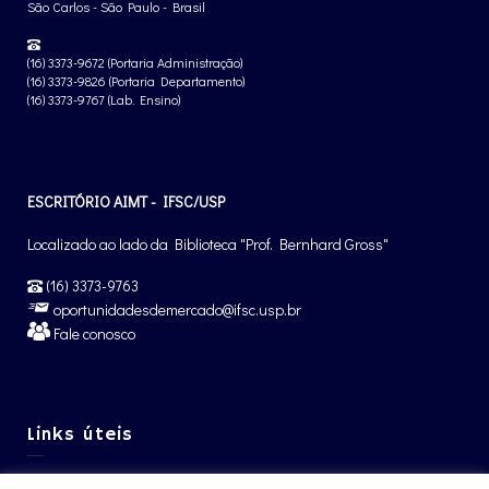
São Carlos - São Paulo - Brasil
(16) 3373-9672 (Portaria Administração)
(16) 3373-9826 (Portaria Departamento)
(16) 3373-9767 (Lab. Ensino)
ESCRITÓRIO AIMT - IFSC/USP
Localizado ao lado da Biblioteca "Prof. Bernhard Gross"
(16) 3373-9763
oportunidadesdemercado@ifsc.usp.br
Fale conosco
Links úteis
Graduação IFSC