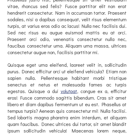
vitae, rhoncus sed felis? Fusce porttitor elit non erat
hendrerit consectetur. Nam in accumsan tortor. Praesent
sodales, nisi a dapibus consequat, velit risus elementum
turpis, at varius eros odio ac lacus! Nulla nec facilisis dui.
Sed nec risus eu augue euismod mattis eu at orci.
Praesent orci odio, venenatis consectetur nulla nec,
faucibus consectetur urna. Aliquam urna massa, ultrices
consectetur augue non, facilisis porttitor mi.
Quisque eget urna eleifend, laoreet velit in, sollicitudin
purus. Donec efficitur orci ut eleifend vehicula? Etiam non
sapien nulla. Pellentesque habitant morbi tristique
senectus et netus et malesuada fames ac turpis
egestas. Quisque a dui
volutpat
, congue ex a, efficitur
eros! Fusce commodo sagittis bibendum. Cras sit amet
libero et diam dapibus fermentum ut eu est. Phasellus at
tempus turpis? Aenean quis consectetur mi! Nulla facilisi.
Sed lobortis magna pharetra enim interdum, et aliquam
quam faucibus. Donec ultrices dui tortor, sit amet blandit
ipsum sollicitudin vehicula! Maecenas lorem neque,