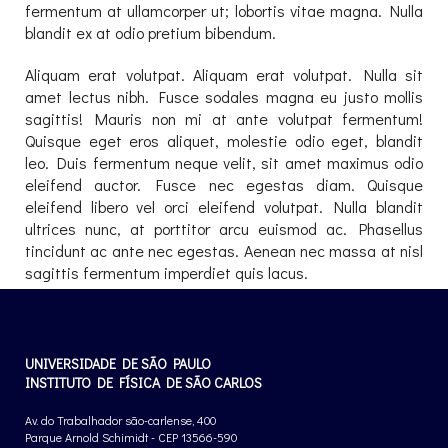
fermentum at ullamcorper ut; lobortis vitae magna. Nulla
blandit ex at odio pretium bibendum.
Aliquam erat volutpat. Aliquam erat volutpat. Nulla sit
amet lectus nibh. Fusce sodales magna eu justo mollis
sagittis! Mauris non mi at ante volutpat fermentum!
Quisque eget eros aliquet, molestie odio eget, blandit
leo. Duis fermentum neque velit, sit amet maximus odio
eleifend auctor. Fusce nec egestas diam. Quisque
eleifend libero vel orci eleifend volutpat. Nulla blandit
ultrices nunc, at porttitor arcu euismod ac. Phasellus
tincidunt ac ante nec egestas. Aenean nec massa at nisl
sagittis fermentum imperdiet quis lacus.
UNIVERSIDADE DE SÃO PAULO
INSTITUTO DE FÍSICA DE SÃO CARLOS
Av. do Trabalhador são-carlense, 400
Parque Arnold Schimidt - CEP 13566-590