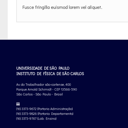
Fusce fringilla euismod lorem vel aliquet.
UNIVERSIDADE DE SÃO PAULO
INSTITUTO DE FÍSICA DE SÃO CARLOS
Av. do Trabalhador são-carlense, 400
Parque Arnold Schimidt - CEP 13566-590
São Carlos - São Paulo - Brasil
(16) 3373-9672 (Portaria Administração)
(16) 3373-9826 (Portaria Departamento)
(16) 3373-9767 (Lab. Ensino)