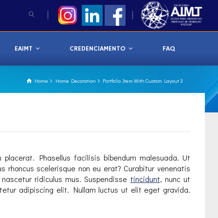
EAIMT
CREDENCIAMENTO
FAQ
Home
Home Decoration
Portfolio Item With Custom Layout 3
 placerat. Phasellus facilisis bibendum malesuada. Ut
lus rhoncus scelerisque non eu erat? Curabitur venenatis
, nascetur ridiculus mus. Suspendisse
tincidunt
, nunc ut
etur adipiscing elit. Nullam luctus ut elit eget gravida.