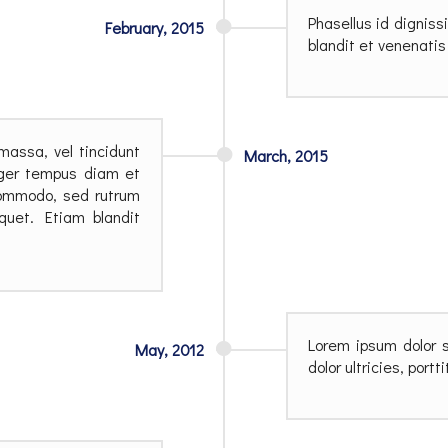
Phasellus id digniss
February,
2015
blandit et venenatis
massa, vel tincidunt
March,
2015
teger tempus diam et
 commodo, sed rutrum
iquet. Etiam blandit
Lorem ipsum dolor s
May,
2012
dolor ultricies, portt