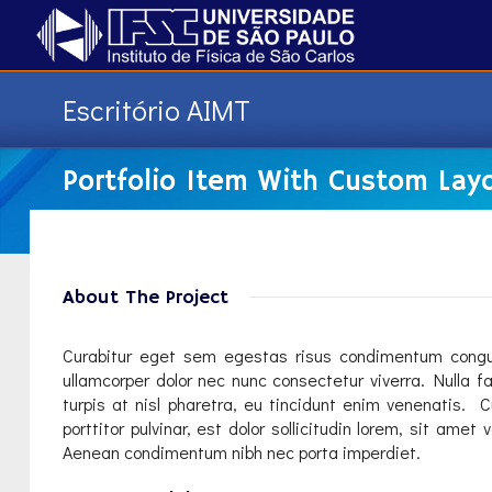
Escritório AIMT
Portfolio Item With Custom Lay
About The Project
Curabitur eget sem egestas risus condimentum congue 
ullamcorper dolor nec nunc consectetur viverra. Nulla f
turpis at nisl pharetra, eu tincidunt enim venenatis.
porttitor pulvinar, est dolor sollicitudin lorem, sit am
Aenean condimentum nibh nec porta imperdiet.