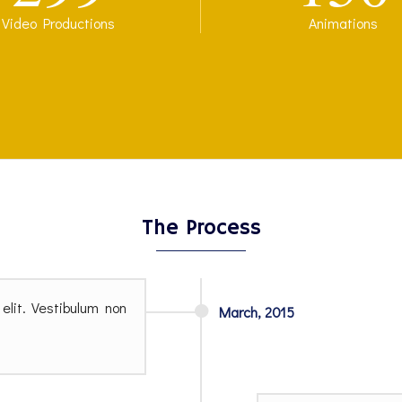
Video Productions
Animations
The Process
elit. Vestibulum non
March,
2015