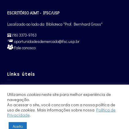
ESCRITÓRIO AIMT - IFSC/USP
Localizado ao lado da Biblioteca "Prof. Bernhard Gross"
(16) 3373-9763
oportunidadesdemercado@ifsc.usp.br
Fale conosco
Links úteis
Graduação IFSC
Utilizamos
cookies
neste site para melhor experiência de
Pós-Graduação IFSC
navegação.
Intercâmbio – CCNInt
Ao acessar o site, você concorda com a nossa política de
uso de
cookies
. Mais informações sobre nossa
Política de
Privacidade
.
Aceito