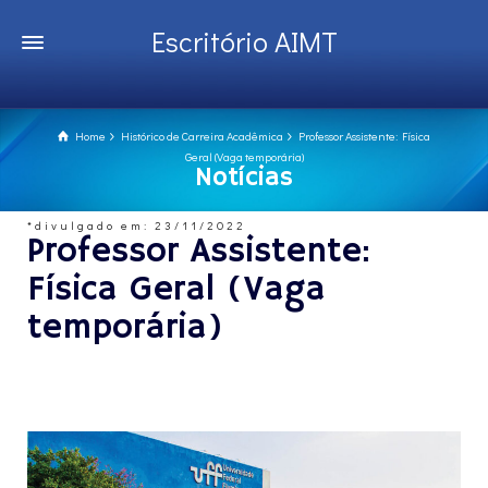
Escritório AIMT
Home
Histórico de Carreira Acadêmica
Professor Assistente: Física
Geral (Vaga temporária)
Notícias
*divulgado em: 23/11/2022
Professor Assistente:
Física Geral (Vaga
temporária)