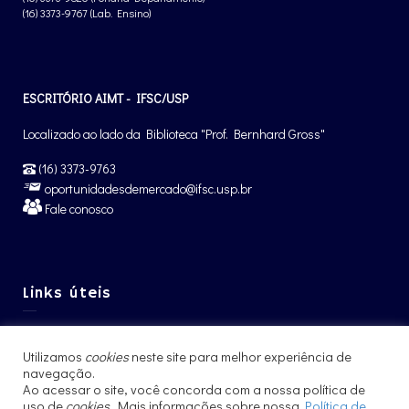
(16) 3373-9767 (Lab. Ensino)
ESCRITÓRIO AIMT - IFSC/USP
Localizado ao lado da Biblioteca "Prof. Bernhard Gross"
(16) 3373-9763
oportunidadesdemercado@ifsc.usp.br
Fale conosco
Links úteis
Graduação IFSC
Utilizamos
cookies
neste site para melhor experiência de
Pós-Graduação IFSC
navegação.
Ao acessar o site, você concorda com a nossa política de
Intercâmbio – CCNInt
uso de
cookies
. Mais informações sobre nossa
Política de