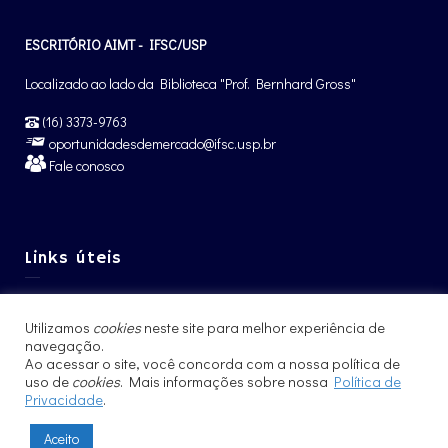
ESCRITÓRIO AIMT - IFSC/USP
Localizado ao lado da Biblioteca "Prof. Bernhard Gross"
(16) 3373-9763
oportunidadesdemercado@ifsc.usp.br
Fale conosco
Links úteis
Graduação IFSC
Utilizamos
cookies
neste site para melhor experiência de
Pós-Graduação IFSC
navegação.
Intercâmbio – CCNInt
Ao acessar o site, você concorda com a nossa política de
uso de
cookies
. Mais informações sobre nossa
Política de
Privacidade
.
Aceito