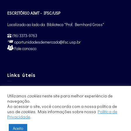
ESCRITÓRIO AIMT - IFSC/USP
Localizado ao lado da Biblioteca "Prof. Bernhard Gross"
(16) 3373-9763
oportunidadesdemercado@ifsc.usp.br
Fale conosco
Links úteis
Graduação IFSC
Utilizamos
cookies
neste site para melhor experiência de
Pós-Graduação IFSC
navegação.
Intercâmbio – CCNInt
Ao acessar o site, você concorda com a nossa política de
uso de
cookies
. Mais informações sobre nossa
Política de
Privacidade
.
Aceito