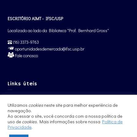
ESCRITÓRIO AIMT - IFSC/USP
Localizado ao lado da Biblioteca "Prof. Bernhard Gross"
(16) 3373-9763
oportunidadesdemercado@ifsc.usp.br
Fale conosco
Links úteis
Graduação IFSC
Utilizamos
cookies
neste site para melhor experiência de
Pós-Graduação IFSC
navegação.
Intercâmbio – CCNInt
Ao acessar o site, você concorda com a nossa política de
uso de
cookies
. Mais informações sobre nossa
Política de
Privacidade
.