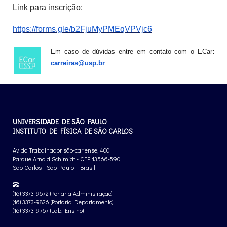
Link para inscrição:
https://forms.gle/b2FjuMyPMEqVPVjc6
Em caso de dúvidas entre em contato com o ECar
:
carreiras@usp.br
UNIVERSIDADE DE SÃO PAULO
INSTITUTO DE FÍSICA DE SÃO CARLOS
Av. do Trabalhador são-carlense, 400
Parque Arnold Schimidt - CEP 13566-590
São Carlos - São Paulo - Brasil
(16) 3373-9672 (Portaria Administração)
(16) 3373-9826 (Portaria Departamento)
(16) 3373-9767 (Lab. Ensino)