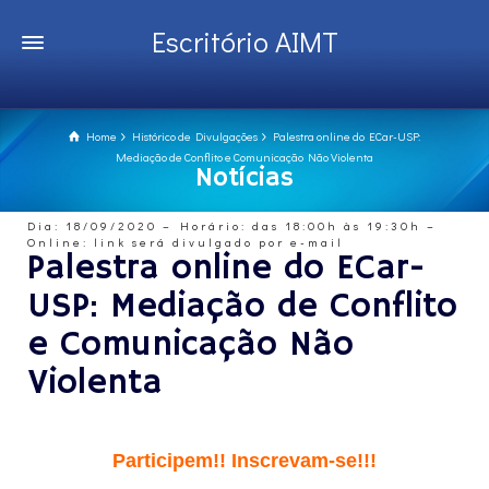
Escritório AIMT
Home
Histórico de Divulgações
Palestra online do ECar-USP:
Mediação de Conflito e Comunicação Não Violenta
Notícias
Dia: 18/09/2020 – Horário: das 18:00h às 19:30h –
Online: link será divulgado por e-mail
Palestra online do ECar-
USP: Mediação de Conflito
e Comunicação Não
Violenta
Participem!! Inscrevam-se!!!