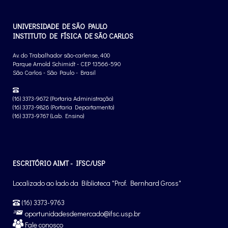
UNIVERSIDADE DE SÃO PAULO
INSTITUTO DE FÍSICA DE SÃO CARLOS
Av. do Trabalhador são-carlense, 400
Parque Arnold Schimidt - CEP 13566-590
São Carlos - São Paulo - Brasil
(16) 3373-9672 (Portaria Administração)
(16) 3373-9826 (Portaria Departamento)
(16) 3373-9767 (Lab. Ensino)
ESCRITÓRIO AIMT - IFSC/USP
Localizado ao lado da Biblioteca "Prof. Bernhard Gross"
(16) 3373-9763
oportunidadesdemercado@ifsc.usp.br
Fale conosco