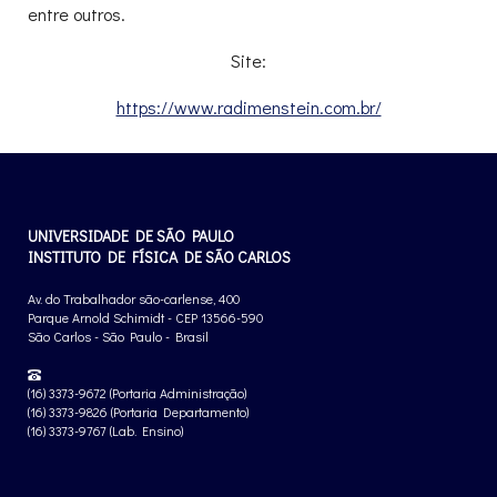
entre outros.
Site:
https://www.radimenstein.com.br/
UNIVERSIDADE DE SÃO PAULO
INSTITUTO DE FÍSICA DE SÃO CARLOS
Av. do Trabalhador são-carlense, 400
Parque Arnold Schimidt - CEP 13566-590
São Carlos - São Paulo - Brasil
(16) 3373-9672 (Portaria Administração)
(16) 3373-9826 (Portaria Departamento)
(16) 3373-9767 (Lab. Ensino)