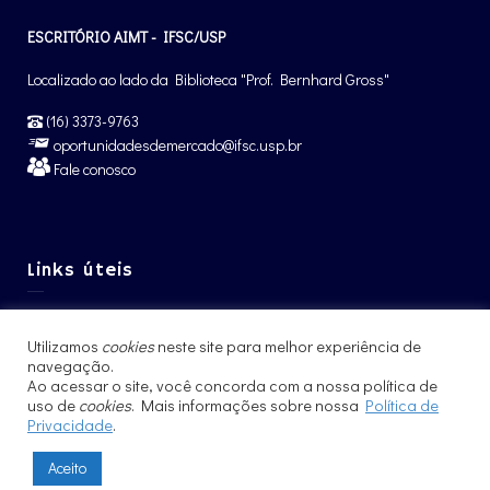
ESCRITÓRIO AIMT - IFSC/USP
Localizado ao lado da Biblioteca "Prof. Bernhard Gross"
(16) 3373-9763
oportunidadesdemercado@ifsc.usp.br
Fale conosco
Links úteis
Graduação IFSC
Utilizamos
cookies
neste site para melhor experiência de
Pós-Graduação IFSC
navegação.
Intercâmbio – CCNInt
Ao acessar o site, você concorda com a nossa política de
uso de
cookies
. Mais informações sobre nossa
Política de
Privacidade
.
Aceito