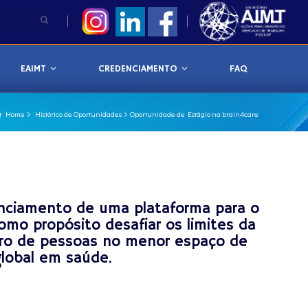
EAIMT
CREDENCIAMENTO
FAQ
Home
Histórico de Oportunidades
Oportunidade de Estágio na brain4care
enciamento de uma plataforma para o
mo propósito desafiar os limites da
úmero de pessoas no menor espaço de
global em saúde.
X