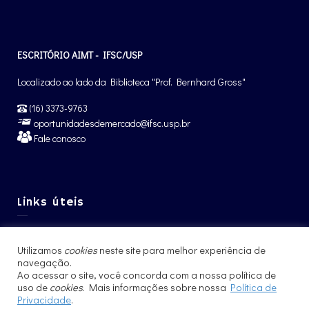
ESCRITÓRIO AIMT - IFSC/USP
Localizado ao lado da Biblioteca "Prof. Bernhard Gross"
(16) 3373-9763
oportunidadesdemercado@ifsc.usp.br
Fale conosco
Links úteis
Graduação IFSC
Utilizamos
cookies
neste site para melhor experiência de
Pós-Graduação IFSC
navegação.
Intercâmbio – CCNInt
Ao acessar o site, você concorda com a nossa política de
uso de
cookies
. Mais informações sobre nossa
Política de
Privacidade
.