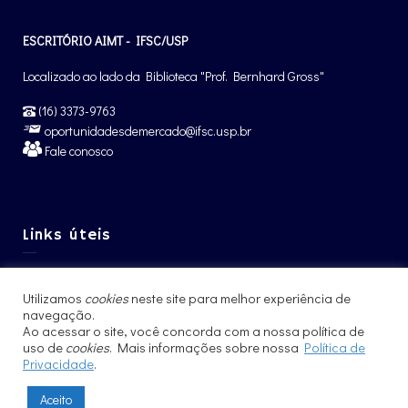
ESCRITÓRIO AIMT - IFSC/USP
Localizado ao lado da Biblioteca "Prof. Bernhard Gross"
(16) 3373-9763
oportunidadesdemercado@ifsc.usp.br
Fale conosco
Links úteis
Graduação IFSC
Utilizamos
cookies
neste site para melhor experiência de
Pós-Graduação IFSC
navegação.
Intercâmbio – CCNInt
Ao acessar o site, você concorda com a nossa política de
uso de
cookies
. Mais informações sobre nossa
Política de
Privacidade
.
Aceito