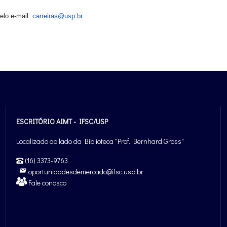
elo e-mail:
carreiras@usp.br
ESCRITÓRIO AIMT - IFSC/USP
Localizado ao lado da Biblioteca "Prof. Bernhard Gross"
(16) 3373-9763
oportunidadesdemercado@ifsc.usp.br
Fale conosco