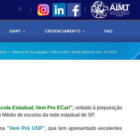
EAIMT
CREDENCIAMENTO
FAQ
Home
Histórico de Divulgações
Oficina ECar: Escola Estadual, Vem Pro ECar!
cola Estadual, Vem Pro ECar!”
,
voltado à preparação
o Médio de escolas da rede estadual de SP.
ama
“Vem Prá USP”
, que tem apresentado excelentes