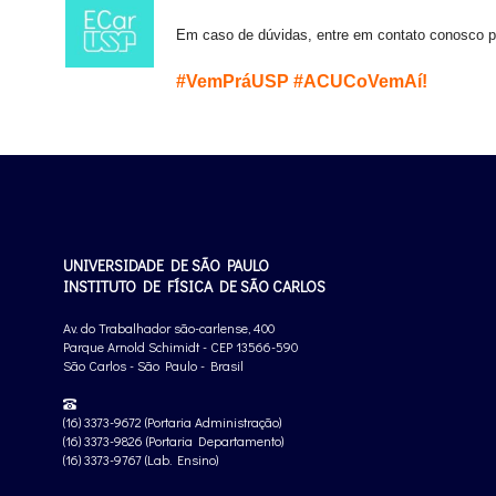
Em caso de dúvidas, entre em contato conosco p
#VemPráUSP #ACUCoVemAí!
UNIVERSIDADE DE SÃO PAULO
INSTITUTO DE FÍSICA DE SÃO CARLOS
Av. do Trabalhador são-carlense, 400
Parque Arnold Schimidt - CEP 13566-590
São Carlos - São Paulo - Brasil
(16) 3373-9672 (Portaria Administração)
(16) 3373-9826 (Portaria Departamento)
(16) 3373-9767 (Lab. Ensino)