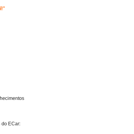
!”
hecimentos
s do ECar: