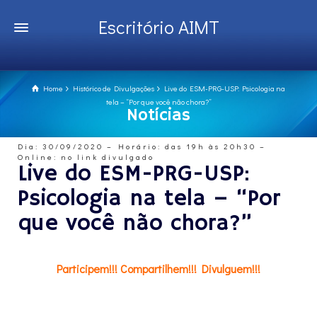
Escritório AIMT
Home
Histórico de Divulgações
Live do ESM-PRG-USP: Psicologia na
tela – “Por que você não chora?”
Notícias
Dia: 30/09/2020 – Horário: das 19h às 20h30 –
Online: no link divulgado
Live do ESM-PRG-USP:
Psicologia na tela – “Por
que você não chora?”
Participem!!! Compartilhem!!! Divulguem!!!