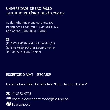
UNIVERSIDADE DE SÃO PAULO
INSTITUTO DE FÍSICA DE SÃO CARLOS
Av. do Trabalhador são-carlense, 400
Parque Arnold Schimidt - CEP 13566-590
São Carlos - São Paulo - Brasil
(16) 3373-9672 (Portaria Administração)
(16) 3373-9826 (Portaria Departamento)
(16) 3373-9767 (Lab. Ensino)
ESCRITÓRIO AIMT - IFSC/USP
Localizado ao lado da Biblioteca "Prof. Bernhard Gross"
(16) 3373-9763
oportunidadesdemercado@ifsc.usp.br
Fale conosco