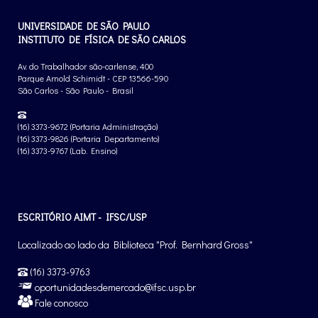
UNIVERSIDADE DE SÃO PAULO
INSTITUTO DE FÍSICA DE SÃO CARLOS
Av. do Trabalhador são-carlense, 400
Parque Arnold Schimidt - CEP 13566-590
São Carlos - São Paulo - Brasil
(16) 3373-9672 (Portaria Administração)
(16) 3373-9826 (Portaria Departamento)
(16) 3373-9767 (Lab. Ensino)
ESCRITÓRIO AIMT - IFSC/USP
Localizado ao lado da Biblioteca "Prof. Bernhard Gross"
(16) 3373-9763
oportunidadesdemercado@ifsc.usp.br
Fale conosco