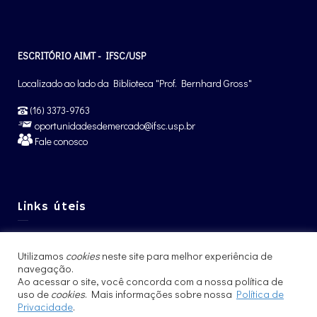
ESCRITÓRIO AIMT - IFSC/USP
Localizado ao lado da Biblioteca "Prof. Bernhard Gross"
(16) 3373-9763
oportunidadesdemercado@ifsc.usp.br
Fale conosco
Links úteis
Graduação IFSC
Utilizamos
cookies
neste site para melhor experiência de
Pós-Graduação IFSC
navegação.
Intercâmbio – CCNInt
Ao acessar o site, você concorda com a nossa política de
uso de
cookies
. Mais informações sobre nossa
Política de
Privacidade
.