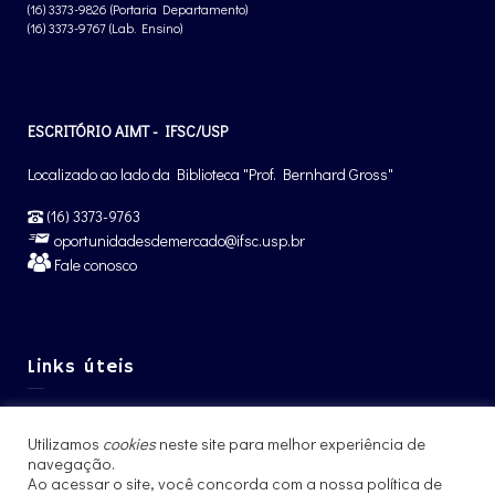
(16) 3373-9826 (Portaria Departamento)
(16) 3373-9767 (Lab. Ensino)
ESCRITÓRIO AIMT - IFSC/USP
Localizado ao lado da Biblioteca "Prof. Bernhard Gross"
(16) 3373-9763
oportunidadesdemercado@ifsc.usp.br
Fale conosco
Links úteis
Graduação IFSC
Utilizamos
cookies
neste site para melhor experiência de
Pós-Graduação IFSC
navegação.
Intercâmbio – CCNInt
Ao acessar o site, você concorda com a nossa política de