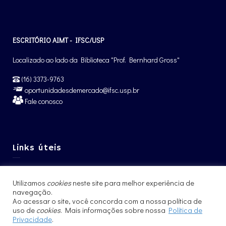
ESCRITÓRIO AIMT - IFSC/USP
Localizado ao lado da Biblioteca "Prof. Bernhard Gross"
(16) 3373-9763
oportunidadesdemercado@ifsc.usp.br
Fale conosco
Links úteis
Graduação IFSC
Utilizamos
cookies
neste site para melhor experiência de
Pós-Graduação IFSC
navegação.
Intercâmbio – CCNInt
Ao acessar o site, você concorda com a nossa política de
uso de
cookies
. Mais informações sobre nossa
Política de
Privacidade
.