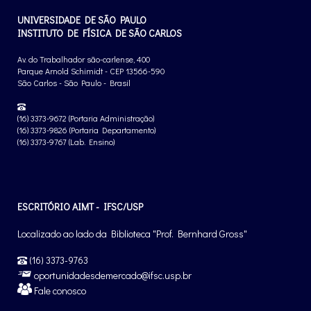
UNIVERSIDADE DE SÃO PAULO
INSTITUTO DE FÍSICA DE SÃO CARLOS
Av. do Trabalhador são-carlense, 400
Parque Arnold Schimidt - CEP 13566-590
São Carlos - São Paulo - Brasil
(16) 3373-9672 (Portaria Administração)
(16) 3373-9826 (Portaria Departamento)
(16) 3373-9767 (Lab. Ensino)
ESCRITÓRIO AIMT - IFSC/USP
Localizado ao lado da Biblioteca "Prof. Bernhard Gross"
(16) 3373-9763
oportunidadesdemercado@ifsc.usp.br
Fale conosco