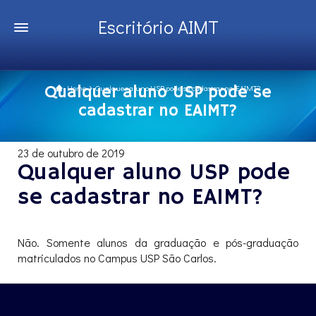
Escritório AIMT
Qualquer aluno USP pode se
Home
Qualquer aluno USP pode se cadastrar no EAIMT?
cadastrar no EAIMT?
23 de outubro de 2019
Qualquer aluno USP pode
se cadastrar no EAIMT?
Não. Somente alunos da graduação e pós-graduação
matriculados no Campus USP São Carlos.