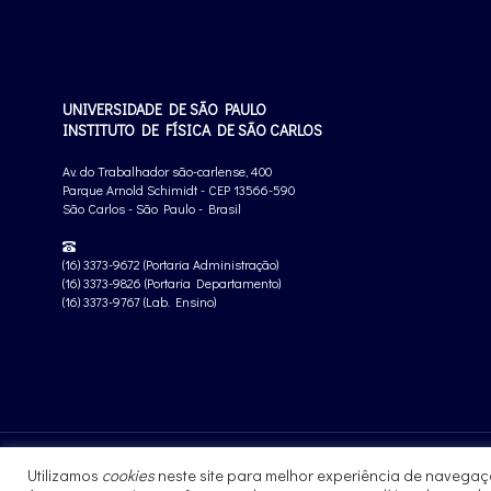
UNIVERSIDADE DE SÃO PAULO
INSTITUTO DE FÍSICA DE SÃO CARLOS
Av. do Trabalhador são-carlense, 400
Parque Arnold Schimidt - CEP 13566-590
São Carlos - São Paulo - Brasil
(16) 3373-9672 (Portaria Administração)
(16) 3373-9826 (Portaria Departamento)
(16) 3373-9767 (Lab. Ensino)
Utilizamos
cookies
neste site para melhor experiência de navegaç
© 2019 - Instituto de Física de São Carlos