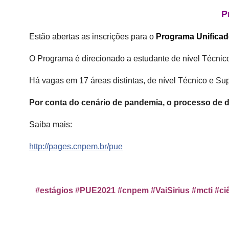
P
Estão abertas as inscrições para o
Programa Unifica
O Programa é direcionado a estudante de nível Técnic
Há vagas em 17 áreas distintas, de nível Técnico e Sup
Por conta do cenário de pandemia, o processo de d
Saiba mais:
http://pages.cnpem.br/pue
#estágios #PUE2021 #cnpem #VaiSirius #mcti