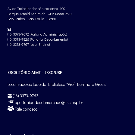
Av. do Trabalhador são-carlense, 400
Parque Arnold Schimidt - CEP 13566-590
São Carlos - São Paulo - Brasil
(16) 3373-9672 (Portaria Administração)
(16) 3373-9826 (Portaria Departamento)
(16) 3373-9767 (Lab. Ensino)
ESCRITÓRIO AIMT - IFSC/USP
Localizado ao lado da Biblioteca "Prof. Bernhard Gross"
(16) 3373-9763
oportunidadesdemercado@ifsc.usp.br
Fale conosco