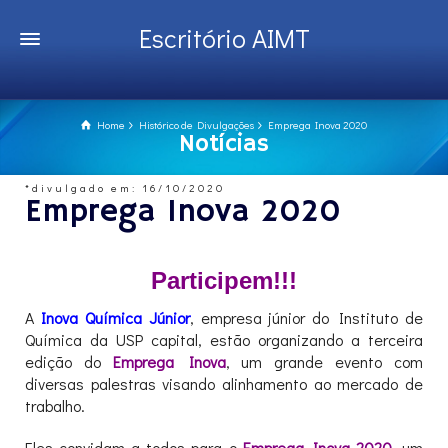
Escritório AIMT
Home
Histórico de Divulgações
Emprega Inova 2020
Notícias
*divulgado em: 16/10/2020
Emprega Inova 2020
Participem!!!
A
Inova Química Júnior
, empresa júnior do Instituto de
Química da USP capital, estão organizando a terceira
edição do
Emprega Inova
, um grande evento com
diversas palestras visando alinhamento ao mercado de
trabalho.
Eles convidam a todos para o
Emprega Inova 2020
, um