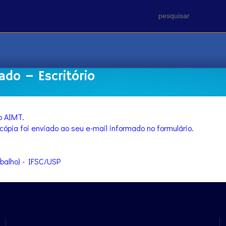
do – Escritório
o AIMT.
pia foi enviado ao seu e-mail informado no formulário.
balho) - IFSC/USP