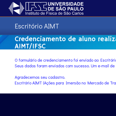
Escritório AIMT
Credenciamento de aluno realiza
AIMT/IFSC
O formulário de credenciamento foi enviado ao Escritóri
Seus dados foram enviados com sucesso. Um e-mail de có
Agradecemos seu cadastro.
Escritório AIMT (Ações para Imersão no Mercado de Tra