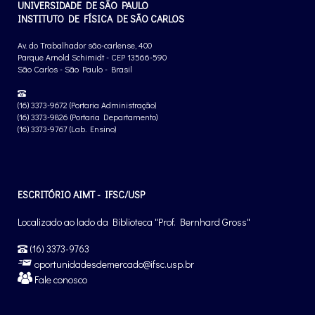
UNIVERSIDADE DE SÃO PAULO
INSTITUTO DE FÍSICA DE SÃO CARLOS
Av. do Trabalhador são-carlense, 400
Parque Arnold Schimidt - CEP 13566-590
São Carlos - São Paulo - Brasil
(16) 3373-9672 (Portaria Administração)
(16) 3373-9826 (Portaria Departamento)
(16) 3373-9767 (Lab. Ensino)
ESCRITÓRIO AIMT - IFSC/USP
Localizado ao lado da Biblioteca "Prof. Bernhard Gross"
(16) 3373-9763
oportunidadesdemercado@ifsc.usp.br
Fale conosco