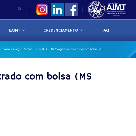
EAIMT
CREDENCIAMENTO
FAQ
rupo de Biologia Molecular – IFSC/USP: Vagas de mestrado com bolsa (MS
trado com bolsa (MS