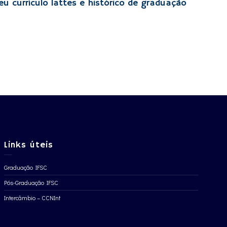
eu currículo lattes e histórico de graduação
Links úteis
Graduação IFSC
Pós-Graduação IFSC
Intercâmbio – CCNInt