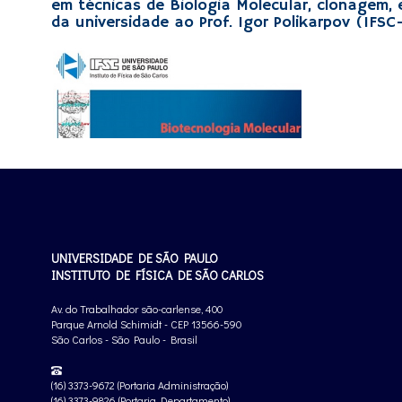
em técnicas de Biologia Molecular, clonagem, e
da universidade ao Prof. Igor Polikarpov (IFSC
UNIVERSIDADE DE SÃO PAULO
INSTITUTO DE FÍSICA DE SÃO CARLOS
Av. do Trabalhador são-carlense, 400
Parque Arnold Schimidt - CEP 13566-590
São Carlos - São Paulo - Brasil
(16) 3373-9672 (Portaria Administração)
(16) 3373-9826 (Portaria Departamento)