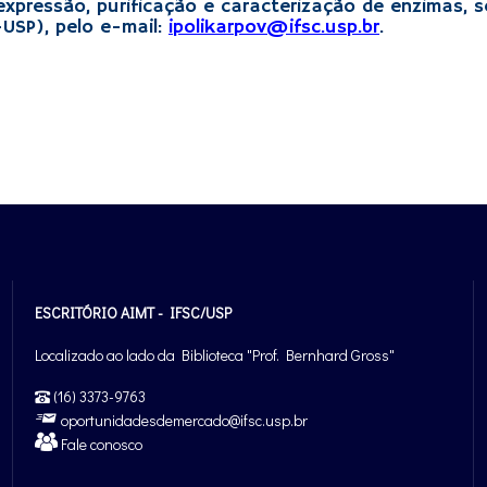
xpressão, purificação e caracterização de enzimas, s
-USP), pelo e-mail:
ipolikarpov@ifsc.usp.br
.
ESCRITÓRIO AIMT - IFSC/USP
Localizado ao lado da Biblioteca "Prof. Bernhard Gross"
(16) 3373-9763
oportunidadesdemercado@ifsc.usp.br
Fale conosco