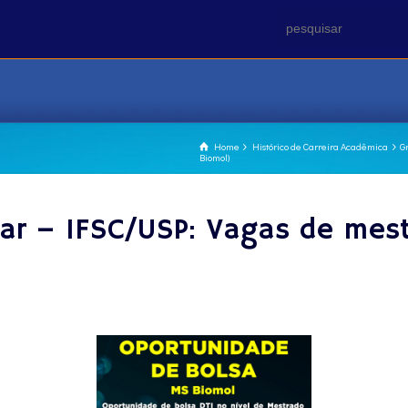
Home
Histórico de Carreira Acadêmica
G
Biomol)
lar – IFSC/USP: Vagas de mes