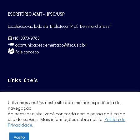
ESCRITÓRIO AIMT - IFSC/USP
Localizado ao lado da Biblioteca "Prof. Bernhard Gross"
(16) 3373-9763
oportunidadesdemercado@ifsc.usp.br
Fale conosco
Links úteis
Graduação IFSC
Utilizamos
cookies
neste site para melhor experiência de
Pós-Graduação IFSC
navegação.
Intercâmbio – CCNInt
Ao acessar o site, você concorda com a nossa política de
uso de
cookies
. Mais informações sobre nossa
Política de
Privacidade
.
Aceito