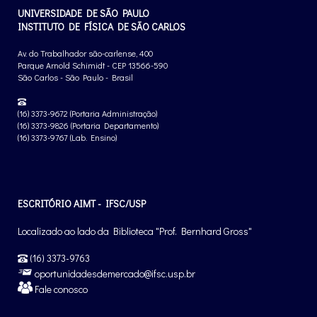
UNIVERSIDADE DE SÃO PAULO
INSTITUTO DE FÍSICA DE SÃO CARLOS
Av. do Trabalhador são-carlense, 400
Parque Arnold Schimidt - CEP 13566-590
São Carlos - São Paulo - Brasil
(16) 3373-9672 (Portaria Administração)
(16) 3373-9826 (Portaria Departamento)
(16) 3373-9767 (Lab. Ensino)
ESCRITÓRIO AIMT - IFSC/USP
Localizado ao lado da Biblioteca "Prof. Bernhard Gross"
(16) 3373-9763
oportunidadesdemercado@ifsc.usp.br
Fale conosco